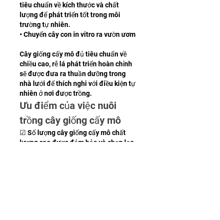
tiêu chuẩn về kích thước và chất 
lượng để phát triển tốt trong môi 
trường tự nhiên.
• Chuyển cây con in vitro ra vườn ươm
Cây giống cấy mô đủ tiêu chuẩn về 
chiều cao, rễ lá phát triển hoàn chỉnh 
sẽ được đưa ra thuần dưỡng trong 
nhà lưới để thích nghi với điều kiện tự 
nhiên ở nơi được trồng.
Ưu điểm của việc nuôi 
trồng cây giống cấy mô
☑ Số lượng cây giống cấy mô chất 
lượng cao được đảm bảo và chọn lọc 
theo những tính trạng mong muốn 
khác.
☑ Số lượng cây giống cấy mô đồng 
đều về kích thước và cùng mang 
những đặc tính vượt trội.
☑ Tái sinh cây hoàn chỉnh từ các tế 