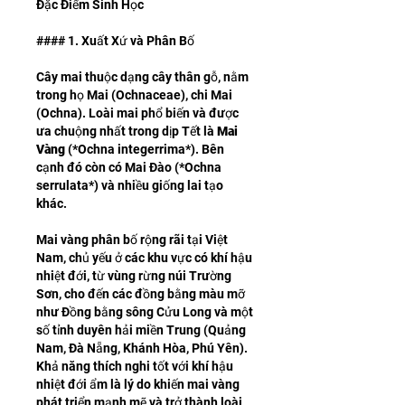
Đặc Điểm Sinh Học
#### 1. Xuất Xứ và Phân Bố
Cây mai thuộc dạng cây thân gỗ, nằm 
trong họ Mai (Ochnaceae), chi Mai 
(Ochna). Loài mai phổ biến và được 
ưa chuộng nhất trong dịp Tết là 
Mai 
Vàng
 (*Ochna integerrima*). Bên 
cạnh đó còn có Mai Đào (*Ochna 
serrulata*) và nhiều giống lai tạo 
khác.
Mai vàng phân bố rộng rãi tại Việt 
Nam, chủ yếu ở các khu vực có khí hậu 
nhiệt đới, từ vùng rừng núi Trường 
Sơn, cho đến các đồng bằng màu mỡ 
như Đồng bằng sông Cửu Long và một 
số tỉnh duyên hải miền Trung (Quảng 
Nam, Đà Nẵng, Khánh Hòa, Phú Yên). 
Khả năng thích nghi tốt với khí hậu 
nhiệt đới ẩm là lý do khiến mai vàng 
phát triển mạnh mẽ và trở thành loài 