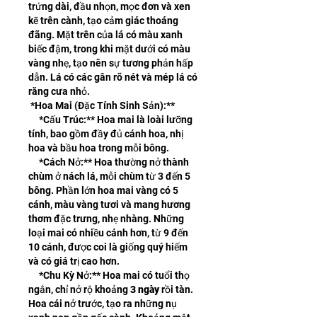
trứng dài, đầu nhọn, mọc đơn và xen 
kẽ trên cành, tạo cảm giác thoáng 
đãng. Mặt trên của lá có màu xanh 
biếc đậm, trong khi mặt dưới có màu 
vàng nhẹ, tạo nên sự tương phản hấp 
dẫn. Lá có các gân rõ nét và mép lá có 
răng cưa nhỏ.
*Hoa Mai (Đặc Tính Sinh Sản):**
*Cấu Trúc:** Hoa mai là loài lưỡng 
tính, bao gồm đầy đủ cánh hoa, nhị 
hoa và bầu hoa trong mỗi bông.
*Cách Nở:** Hoa thường nở thành 
chùm ở nách lá, mỗi chùm từ 3 đến 5 
bông. Phần lớn hoa mai vàng có 5 
cánh, màu vàng tươi và mang hương 
thơm đặc trưng, nhẹ nhàng. Những 
loại mai có nhiều cánh hơn, từ 9 đến 
10 cánh, được coi là giống quý hiếm 
và có giá trị cao hơn.
*Chu Kỳ Nở:** Hoa mai có tuổi thọ 
ngắn, chỉ nở rộ khoảng 
3 ngày
 rồi tàn. 
Hoa cái nở trước, tạo ra những nụ 