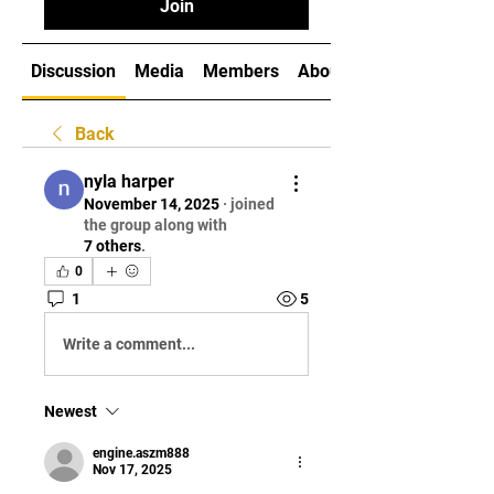
Join
Discussion
Media
Members
About
Back
nyla harper
November 14, 2025
·
joined
the group along with
7 others
.
0
1
5
Write a comment...
Newest
engine.aszm888
Nov 17, 2025