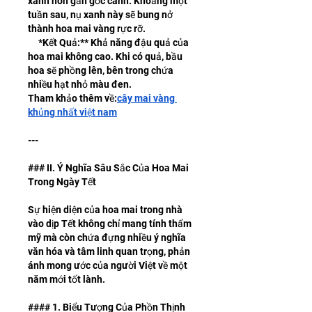
xanh non gần gốc cành. Khoảng một 
tuần sau, nụ xanh này sẽ bung nở 
thành hoa mai vàng rực rỡ.
*Kết Quả:** Khả năng đậu quả của 
hoa mai không cao. Khi có quả, bầu 
hoa sẽ phồng lên, bên trong chứa 
nhiều hạt nhỏ màu đen.
Tham khảo thêm về:
cây mai vàng 
khủng nhất việt nam
---
### II. Ý Nghĩa Sâu Sắc Của Hoa Mai 
Trong Ngày Tết
Sự hiện diện của hoa mai trong nhà 
vào dịp Tết không chỉ mang tính thẩm 
mỹ mà còn chứa đựng nhiều ý nghĩa 
văn hóa và tâm linh quan trọng, phản 
ánh mong ước của người Việt về một 
năm mới tốt lành.
#### 1. Biểu Tượng Của Phồn Thịnh 