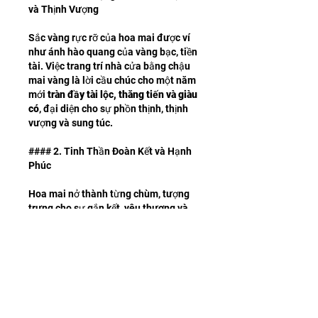
và Thịnh Vượng
Sắc vàng rực rỡ của hoa mai được ví 
như ánh hào quang của vàng bạc, tiền 
tài. Việc trang trí nhà cửa bằng chậu 
mai vàng là lời cầu chúc cho một năm 
mới 
tràn đầy tài lộc, thăng tiến và giàu 
có
, đại diện cho sự phồn thịnh, thịnh 
vượng và sung túc.
#### 2. Tinh Thần Đoàn Kết và Hạnh 
Phúc
Hoa mai nở thành từng chùm, tượng 
trưng cho sự gắn kết, yêu thương và 
lòng đoàn kết giữa các thành viên 
trong gia đình và cộng đồng. Màu 
vàng tươi tắn còn là biểu tượng của 
niềm vui, hạnh phúc, tạo nên không 
khí vui tươi, ấm cúng trong những 
ngày đầu năm mới.