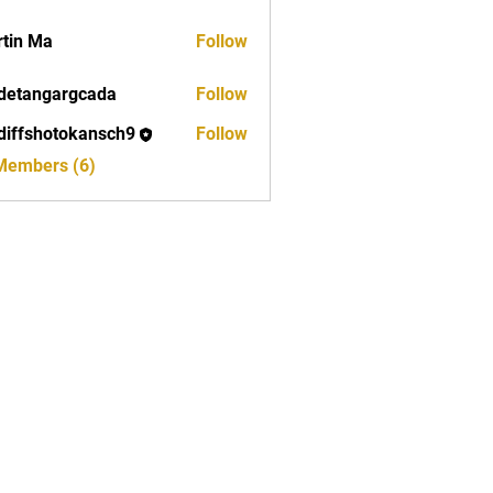
tin Ma
Follow
detangargcada
Follow
ngargcada
diffshotokansch9
Follow
shotokansch9
 Members (6)