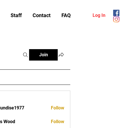
Staff
Contact
FAQ
Log In
Join
lundise1977
Follow
ise1977
as Wood
Follow