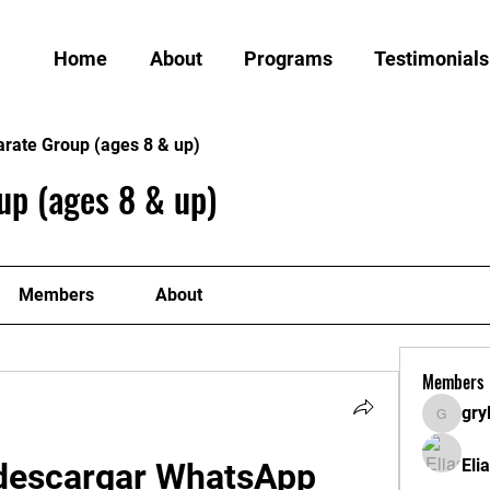
Home
About
Programs
Testimonials
arate Group (ages 8 & up)
up (ages 8 & up)
Members
About
Members
gry
grylund
Eli
descargar WhatsApp 