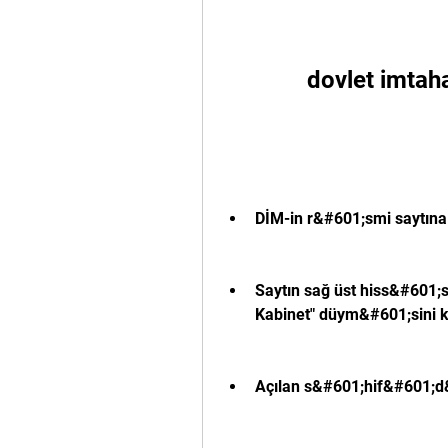
dovlet imtah
DİM-in r&#601;smi saytına 
Saytın sağ üst hiss&#601;
Kabinet" düym&#601;sini k
Açılan s&#601;hif&#601;d&