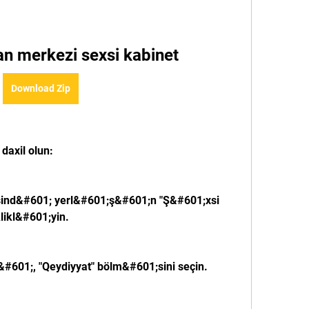
an merkezi sexsi kabinet
Download Zip
daxil olun: 
sind&#601; yerl&#601;ş&#601;n "Ş&#601;xsi 
likl&#601;yin.
#601;, "Qeydiyyat" bölm&#601;sini seçin.