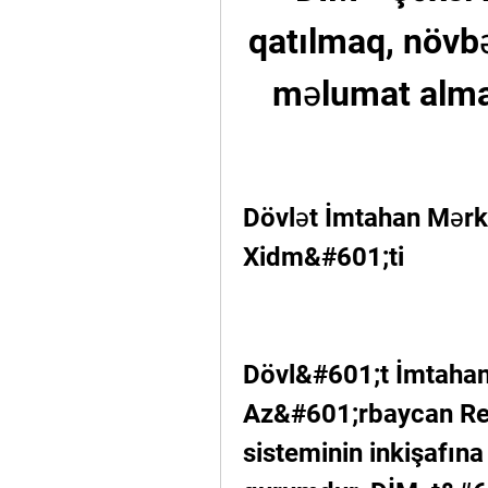
qatılmaq, növbə
məlumat almaq 
Dövlət İmtahan Mərkə
Xidm&#601;ti
Dövl&#601;t İmtahan
Az&#601;rbaycan Res
sisteminin inkişafın