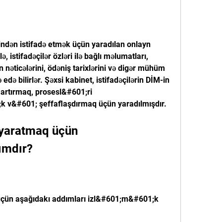
indən istifadə etmək üçün yaradılan onlayn 
, istifadəçilər özləri ilə bağlı məlumatları, 
 nəticələrini, ödəniş tarixlərini və digər mühüm 
edə bilirlər. Şəxsi kabinet, istifadəçilərin DİM-in 
 artırmaq, prosesl&#601;ri 
 v&#601; şeffaflaşdırmaq üçün yaradılmışdır.
ımdır?
çün aşağıdakı addımları izl&#601;m&#601;k 