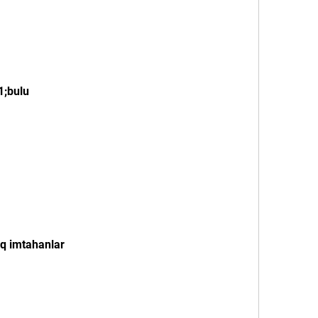
1;bulu
q imtahanlar