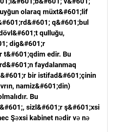
01;l&#601;b&#601; v&#601; 
uyğun olaraq müxt&#601;lif 
&#601;rd&#601; q&#601;bul 
dövl&#601;t qulluğu, 
1; dig&#601;r 
 t&#601;qdim edir. Bu 
rd&#601;n faydalanmaq 
#601;r bir istifad&#601;çinin 
avrın, namiz&#601;din) 
lmalıdır. Bu 
601;, sizl&#601;r ş&#601;xsi 
ec Şəxsi kabinet nədir və nə 