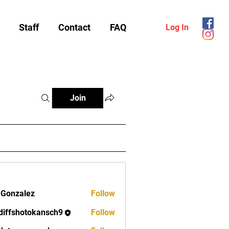
Staff
Contact
FAQ
Log In
Join
 Gonzalez
Follow
diffshotokansch9
Follow
shotokansch9