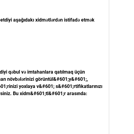
etdiyi aşağıdakı xidmətlərdən istifadə etmək 
tdiyi qəbul və imtahanlara qatılmaq üçün 
han növbələrinizi görüntül&#601;y&#601;, 
;rinizi yoxlaya v&#601; s&#601;rtifikatlarınızı 
siniz. Bu xidm&#601;tl&#601;r arasında: