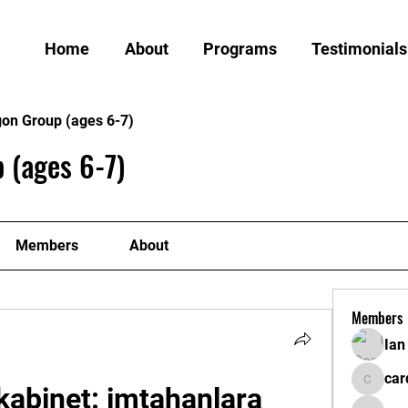
Home
About
Programs
Testimonials
gon Group (ages 6-7)
 (ages 6-7)
Members
About
Members
Ian
car
kabinet: imtahanlara 
cardiff