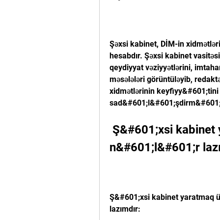
Şəxsi kabinet, DİM-in xidmətlər
hesabdır. Şəxsi kabinet vasitəsilə
qeydiyyat vəziyyətlərini, imtahan
məsələləri görüntüləyib, redaktə 
xidmətlərinin keyfiyy&#601;tini
sad&#601;l&#601;şdirm&#601;k
 Ş&#601;xsi kabinet yaratmaq üçün 
n&#601;l&#601;r laz
Ş&#601;xsi kabinet yaratmaq ü
lazımdır: