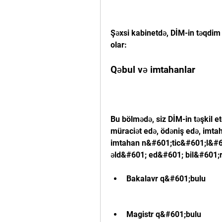
Şəxsi kabinetdə, DİM-in təqdim 
olar:
Qəbul və imtahanlar
Bu bölmədə, siz DİM-in təşkil e
müraciət edə, ödəniş edə, imta
imtahan n&#601;tic&#601;l&#601
əld&#601; ed&#601; bil&#601;r
Bakalavr q&#601;bulu
Magistr q&#601;bulu