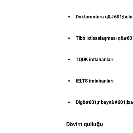
Doktorantura q&#601;bulu
Tibb ixtisaslaşması q&#60
TQDK imtahanları
IELTS imtahanları
Dig&#601;r beyn&#601;lxa
Dövlət qulluğu