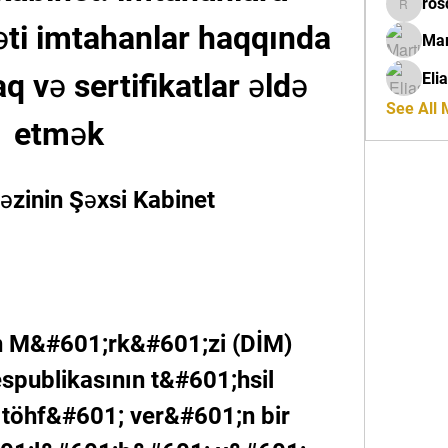
ros
rosdeta
ti imtahanlar haqqında 
Mar
və sertifikatlar əldə 
Eli
See All
etmək
zinin Şəxsi Kabinet 
 M&#601;rk&#601;zi (DİM) 
publikasının t&#601;hsil 
a töhf&#601; ver&#601;n bir 