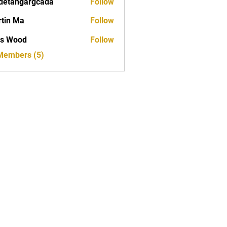
detangargcada
Follow
ngargcada
tin Ma
Follow
as Wood
Follow
 Members (5)