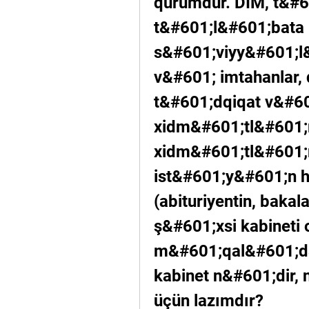
qurumdur. DİM, t&#6
t&#601;l&#601;bata 
s&#601;viyy&#601;l
v&#601; imtahanlar, 
t&#601;dqiqat v&#60
xidm&#601;tl&#601;r
xidm&#601;tl&#601;
ist&#601;y&#601;n h&
(abituriyentin, bakal
ş&#601;xsi kabineti o
m&#601;qal&#601;d&#
kabinet n&#601;dir, n
üçün lazımdır?