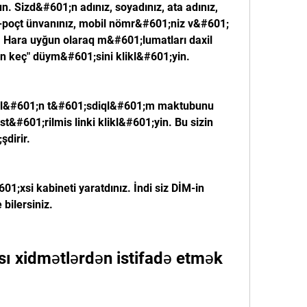
. Sizd&#601;n adınız, soyadınız, ata adınız, 
 e-poçt ünvanınız, mobil nömr&#601;niz v&#601; 
 Hara uyğun olaraq m&#601;lumatları daxil 
n keç" düym&#601;sini klikl&#601;yin.
;l&#601;n t&#601;sdiql&#601;m maktubunu 
&#601;rilmis linki klikl&#601;yin. Bu sizin 
şdirir.
601;xsi kabineti yaratdınız. İndi siz DİM-in 
 bilersiniz.