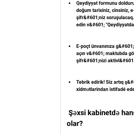
Qeydiyyat formunu doldurun
doğum tarixiniz, cinsiniz,
şifr&#601;niz soruşulacaq.
edin v&#601; "Qeydiyyatda
E-poçt ünvanınıza g&#601
açın v&#601; maktubda göst
şifr&#601;nizi aktivl&#601;
Tebrik edirik! Siz artıq ş&#
xidmətlarindan istifadé ede
 Şəxsi kabinetdə hansı xidmətlərdən istifadə etmək 
olar?