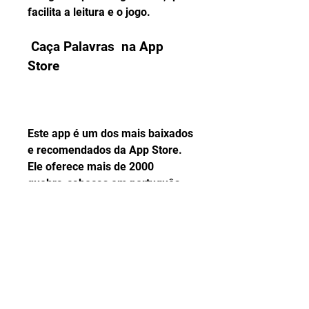
facilita a leitura e o jogo.
 Caça Palavras  na App 
Store
Este app é um dos mais baixados 
e recomendados da App Store. 
Ele oferece mais de 2000 
quebra-cabeças em português, 
com diferentes níveis de 
dificuldade e temas. Você pode 
jogar offline, sem precisar de 
internet, e usar dicas quando 
precisar. O app também tem um 
design moderno e colorido, que 
torna o jogo mais divertido e 